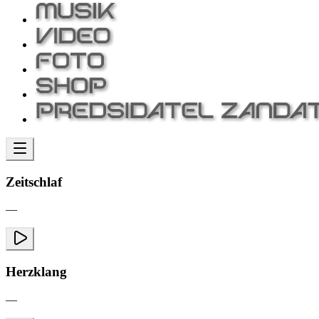
Zeitschlaf
—
Herzklang
—