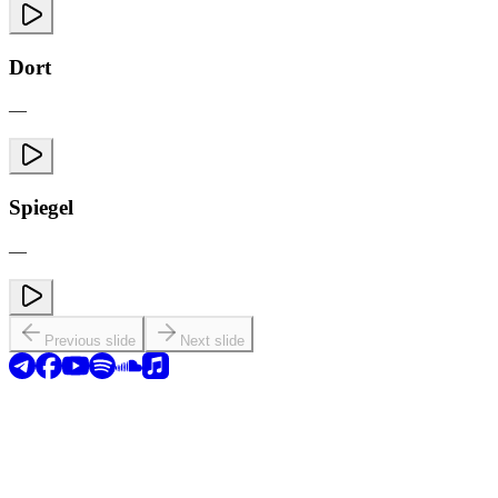
Dort
—
Spiegel
—
Previous slide
Next slide